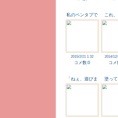
私のペンタブで
これ、
の画力(
だ
2015/2/21 1:32
2014/12/
コメ数:0
コメ数
「ねぇ、遊びま
塗って
しょう？」
た