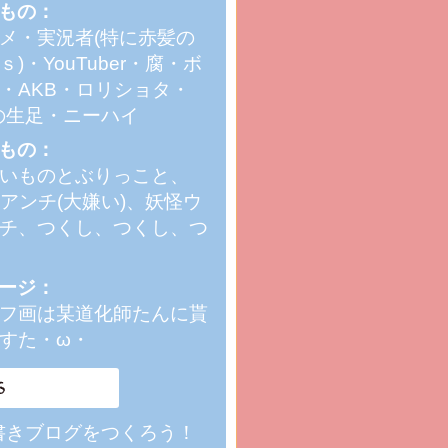
もの：
メ・実況者(特に赤髪の
ｓ)・YouTuber・腐・ボ
・AKB・ロリショタ・
の生足・ニーハイ
もの：
いものとぶりっこと、
Bアンチ(大嫌い)、妖怪ウ
チ、つくし、つくし、つ
ージ：
フ画は某道化師たんに貰
すた・ω・
書きブログをつくろう！