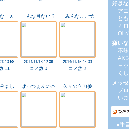
好きな
アニ
なーん
こんな目ない？
「みんな…ごめ
とも
？←
え、ない？←
んね」:塗らせ
カロ
ていただきまし
OL
た
嫌いな
不味
AK
26 10:58
2014/11/18 12:39
2014/11/15 14:09
ォッ
:11
コメ数:0
コメ数:2
くし
メッセ
みまし
ぱっつぁんの本
久々の企画参
プロ
！！
体←
加！！！
いま
●手