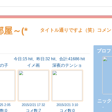
屋～(*
タイトル通りですよ（笑）コメン
プロフ
今日:15 hit、昨日:32 hit、合計:41686 hit
の子
イメ画
深夜のテンショ
ン
ニック
25 2:05
2015/2/21 17:32
2015/2/21 3:10
-
数:0
コメ数:7
コメ数:0