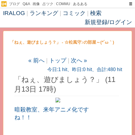
ブログ
|
Q&A
|
画像
|
占ツク
|
COMMU
|
あるある
IRALOG
|
ランキング
|
コミック
|
検索
新規登録/ログイン
「ねぇ、遊びましょう？」 - ☆松風守♪の部屋～(*´ω｀)
« 前へ
|
トップ
|
次へ »
今日:1 hit、昨日:0 hit、合計:480 hit
「ねぇ、遊びましょう？」 (11
月13日 17時)
暗殺教室、来年アニメ化です
ね！！