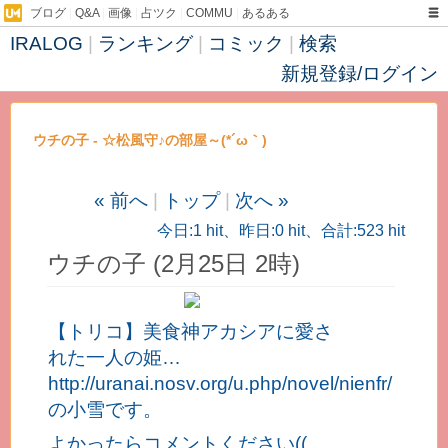
ブログ
|
Q&A
|
画像
|
占ツク
|
COMMU
|
あるある
IRALOG
|
ランキング
|
コミック
|
検索
新規登録/ログイン
ウチの子 - ☆松風守♪の部屋～(*´ω｀)
« 前へ
|
トップ
|
次へ »
今日:1 hit、昨日:0 hit、合計:523 hit
ウチの子 (2月25日 2時)
【トリコ】美食神アカシアに愛さ
れた一人の姫…
http://uranai.nosv.org/u.php/novel/nienfr/
の小雪です。
よかったらコメントください((