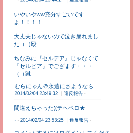
いやいやww充分すごいです
よ！！！！
大丈夫じゃないので泣き崩れまし
た（（殴
ちなみに『セルデア』じゃなくて
『セルビア』でござます・・・
（（蹴
むらにゃん＠永遠にさようなら
-
2014/02/04 23:49:32
｜
違反報告
-
間違えちゃった((テヘペロ★
-
-
2014/02/04 23:53:25
｜
違反報告
-
コメントするには
ログイン
してくださ