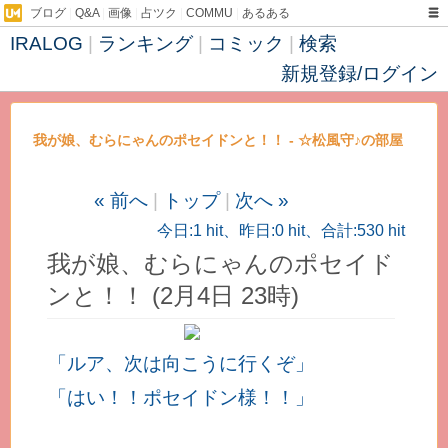
ブログ
|
Q&A
|
画像
|
占ツク
|
COMMU
|
あるある
IRALOG
|
ランキング
|
コミック
|
検索
新規登録/ログイン
我が娘、むらにゃんのポセイドンと！！ - ☆松風守♪の部屋
～(*´ω｀)
« 前へ
|
トップ
|
次へ »
今日:1 hit、昨日:0 hit、合計:530 hit
我が娘、むらにゃんのポセイド
ンと！！ (2月4日 23時)
「ルア、次は向こうに行くぞ」
「はい！！ポセイドン様！！」