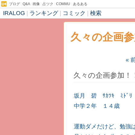
ブログ
|
Q&A
|
画像
|
占ツク
|
COMMU
|
あるある
IRALOG
|
ランキング
|
コミック
|
検索
久々の企画参
« 
- ☆松風守♪の
久々の企画参加！！！ 
´ω｀)
坂月 碧 ｻｶﾂｷ ﾐﾄﾞﾘ
中学２年 １４歳
運動ダメだけど、勉強