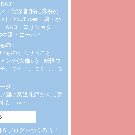
もの：
メ・実況者(特に赤髪の
ｓ)・YouTuber・腐・ボ
・AKB・ロリショタ・
の生足・ニーハイ
もの：
いものとぶりっこと、
Bアンチ(大嫌い)、妖怪ウ
チ、つくし、つくし、つ
ージ：
フ画は某道化師たんに貰
すた・ω・
書きブログをつくろう！