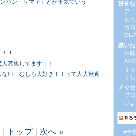
バンバン「ザマァ」とか平気でいう
好きな
アニ
とも
カロ
OL
嫌いな
す！！
不味
AK
恋人募集してます！！
ォッ
しない、むしろ大好き！！って人大歓迎
くし
メッセ
プロ
いま
へ
|
トップ
|
次へ »
●手