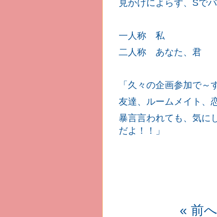
見かけによらず、Sで
一人称 私
二人称 あなた、君
「久々の企画参加で～
友達、ルームメイト、
暴言言われても、気に
だよ！！」
« 前