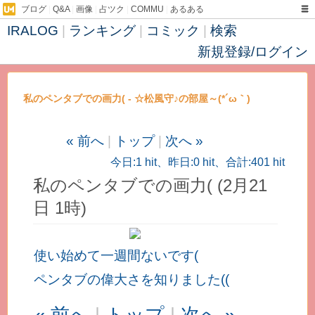
ブログ
|
Q&A
|
画像
|
占ツク
|
COMMU
|
あるある
IRALOG
|
ランキング
|
コミック
|
検索
新規登録/ログイン
私のペンタブでの画力( - ☆松風守♪の部屋～(*´ω｀)
« 前へ
|
トップ
|
次へ »
今日:1 hit、昨日:0 hit、合計:401 hit
私のペンタブでの画力( (2月21
日 1時)
使い始めて一週間ないです(
ペンタブの偉大さを知りました((