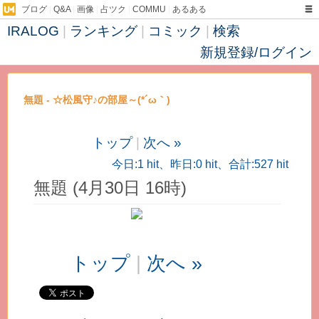
ブログ
|
Q&A
|
画像
|
占ツク
|
COMMU
|
あるある
IRALOG
|
ランキング
|
コミック
|
検索
新規登録/ログイン
無題 - ☆松風守♪の部屋～(*´ω｀)
トップ
|
次へ »
今日:1 hit、昨日:0 hit、合計:527 hit
無題 (4月30日 16時)
トップ
|
次へ »