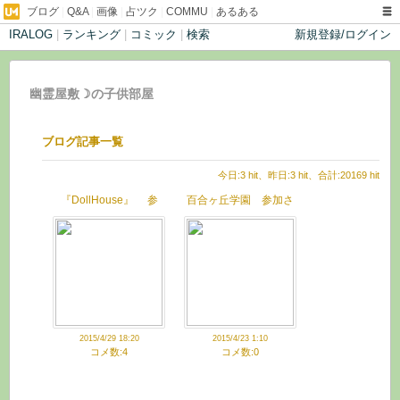
ブログ
|
Q&A
|
画像
|
占ツク
|
COMMU
|
あるある
IRALOG
|
ランキング
|
コミック
|
検索
新規登録/ログイン
幽霊屋敷☽の子供部屋
ブログ記事一覧
今日:3 hit、昨日:3 hit、合計:20169 hit
『DollHouse』 参
百合ヶ丘学園 参加さ
加させていただきまし
せていただきました
た
2015/4/29 18:20
2015/4/23 1:10
コメ数:4
コメ数:0