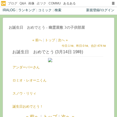
ブログ
|
Q&A
|
画像
|
占ツク
|
COMMU
|
あるある
IRALOG
|
ランキング
|
コミック
|
検索
新規登録/ログイン
お誕生日 おめでとう - 幽霊屋敷☽の子供部屋
« 前へ
|
トップ
|
次へ »
今日:1 hit、昨日:0 hit、合計:474 hit
お誕生日 おめでとう (3月14日 19時)
アンダーバーさん
ロミオ・レオーニくん
スノウ・リリィ
誕生日おめでとう！
« 前へ
|
トップ
|
次へ »