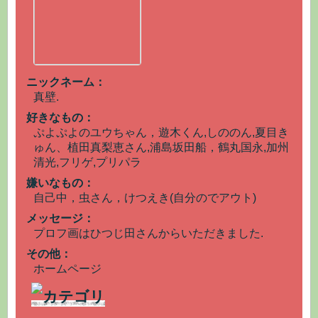
ニックネーム：
真壁.
好きなもの：
ぷよぷよのユウちゃん，遊木くん,しののん,夏目き
ゅん、植田真梨恵さん,浦島坂田船，鶴丸国永,加州
清光,フリゲ,プリパラ
嫌いなもの：
自己中，虫さん，けつえき(自分のでアウト)
メッセージ：
プロフ画はひつじ田さんからいただきました.
その他：
ホームページ