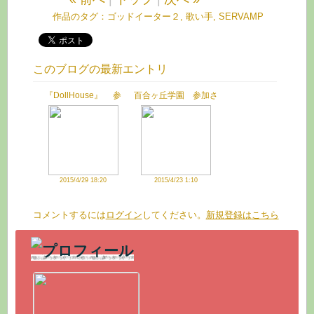
作品のタグ：
ゴッドイーター２
,
歌い手
,
SERVAMP
このブログの最新エントリ
『DollHouse』 参
百合ヶ丘学園 参加さ
加させていただきまし
せていただきました
た
2015/4/29 18:20
2015/4/23 1:10
コメントするには
ログイン
してください。
新規登録はこちら