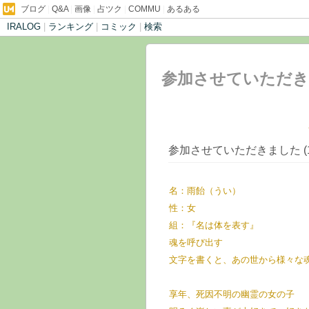
ブログ
|
Q&A
|
画像
|
占ツク
|
COMMU
|
あるある
IRALOG
|
ランキング
|
コミック
|
検索
参加させていただきま
屋敷☽の子供部屋
参加させていただきました (12
名：雨飴（うい）
性：女
組：『名は体を表す』
魂を呼び出す
文字を書くと、あの世から様々な
享年、死因不明の幽霊の女の子