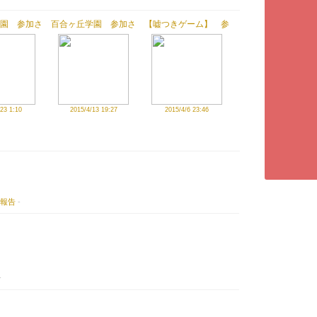
園 参加さ
百合ヶ丘学園 参加さ
【嘘つきゲーム】 参
だきました
せていただきました
加させていただきまし
た
23 1:10
2015/4/13 19:27
2015/4/6 23:46
報告
-
-