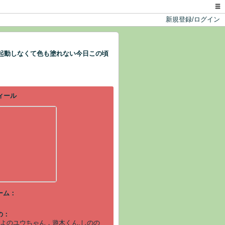
新規登録/ログイン
が起動しなくて色も塗れない今日この頃
ーム：
の：
よのユウちゃん，遊木くん,しのの