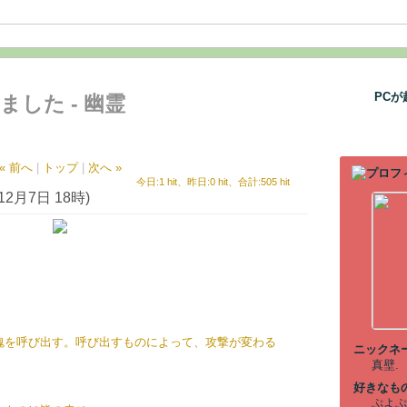
PC
した - 幽霊
« 前へ
|
トップ
|
次へ »
今日:1 hit、昨日:0 hit、合計:505 hit
月7日 18時)
魂を呼び出す。呼び出すものによって、攻撃が変わる
ニックネ
真壁.
好きなも
ぷよぷ