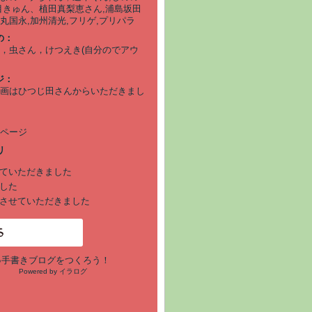
目きゅん、植田真梨恵さん,浦島坂田
丸国永,加州清光,フリゲ,プリパラ
の：
，虫さん，けつえき(自分のでアウ
ジ：
画はひつじ田さんからいただきまし
ページ
ていただきました
した
させていただきました
●手書きブログをつくろう！
Powered by イラログ