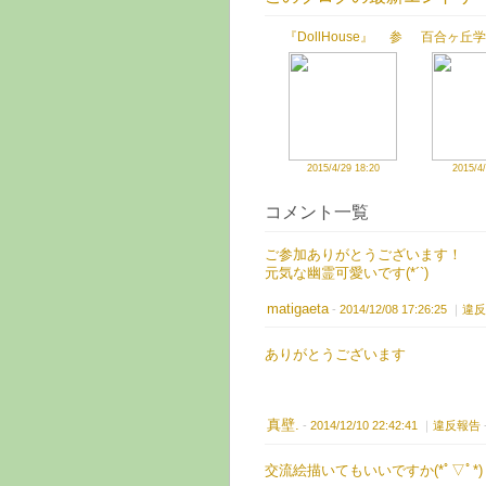
『DollHouse』 参
百合ヶ丘学
加させていただきまし
せていた
た
2015/4/29 18:20
2015/4/
コメント一覧
ご参加ありがとうございます！
元気な幽霊可愛いです(*´`)
matigaeta
-
2014/12/08 17:26:25
｜
違反
ありがとうございます
真壁.
-
2014/12/10 22:42:41
｜
違反報告
交流絵描いてもいいですか(*ﾟ▽ﾟ*)