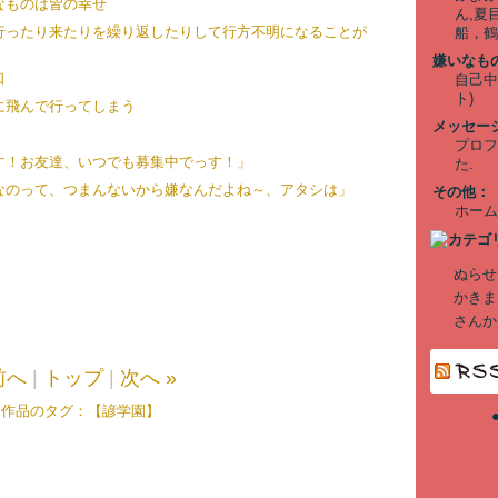
なものは皆の幸せ
ん,夏
行ったり来たりを繰り返したりして行方不明になることが
船，鶴
嫌いなも
口
自己中
ト)
に飛んで行ってしまう
メッセー
プロフ
す！お友達、いつでも募集中でっす！」
た.
なのって、つまんないから嫌なんだよね～、アタシは」
その他：
ホーム
ぬらせ
かきま
さんか
前へ
|
トップ
|
次へ »
作品のタグ：
【諺学園】