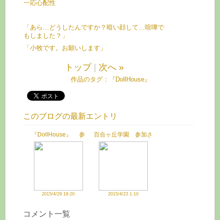
一応心配性
「あら…どうしたんですか？暗い顔して…喧嘩で
もしました？」
「小牧です。お願いします」
トップ
|
次へ »
作品のタグ：
『DollHouse』
このブログの最新エントリ
『DollHouse』 参
百合ヶ丘学園 参加さ
加させていただきまし
せていただきました
た
2015/4/29 18:20
2015/4/23 1:10
コメント一覧