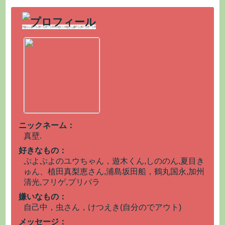
ニックネーム：
真壁.
好きなもの：
ぷよぷよのユウちゃん，遊木くん,しののん,夏目き
ゅん、植田真梨恵さん,浦島坂田船，鶴丸国永,加州
清光,フリゲ,プリパラ
嫌いなもの：
自己中，虫さん，けつえき(自分のでアウト)
メッセージ：