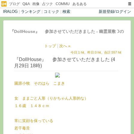
ブログ
|
Q&A
|
画像
|
占ツク
|
COMMU
|
あるある
IRALOG
|
ランキング
|
コミック
|
検索
新規登録/ログイン
『DollHouse』 参加させていただきました - 幽霊屋敷☽の
子供部屋
トップ
|
次へ »
今日:1 hit、昨日:0 hit、合計:557 hit
『DollHouse』 参加させていただきました (4
月29日 18時)
園原小牧 そのはら こまき
女 ままごと人形（りかちゃん人形的な）
１６歳 １４８ｃｍ
常に笑顔を保っている
若干毒舌