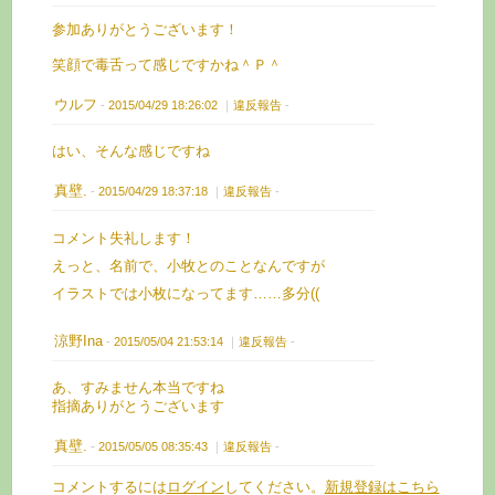
参加ありがとうございます！
笑顔で毒舌って感じですかね＾Ｐ＾
ウルフ
-
2015/04/29 18:26:02
｜
違反報告
-
はい、そんな感じですね
真壁.
-
2015/04/29 18:37:18
｜
違反報告
-
コメント失礼します！
えっと、名前で、小牧とのことなんですが
イラストでは小枚になってます……多分((
涼野Ina
-
2015/05/04 21:53:14
｜
違反報告
-
あ、すみません本当ですね
指摘ありがとうございます
真壁.
-
2015/05/05 08:35:43
｜
違反報告
-
コメントするには
ログイン
してください。
新規登録はこちら