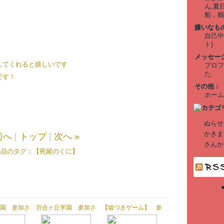
ん,夏
船，鶴
嫌いなも
自己中
ト)
メッセー
してくれると嬉しいです
プロフ
た.
です！
その他：
ホーム
ぬらせ
かきま
前へ
|
トップ
|
次へ »
さんか
作品のタグ：
【死屍のくに】
園 参加さ
百合ヶ丘学園 参加さ
【嘘つきゲーム】 参
だきました
せていただきました
加させていただきまし