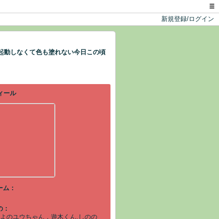
新規登録/ログイン
が起動しなくて色も塗れない今日この頃
ーム：
の：
よのユウちゃん，遊木くん,しのの