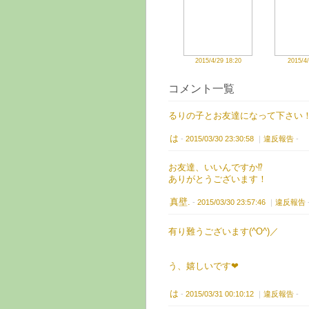
た
2015/4/29 18:20
2015/4/
コメント一覧
るりの子とお友達になって下さい
は
-
2015/03/30 23:30:58
｜
違反報告
-
お友達、いいんですか⁉︎
ありがとうございます！
真壁.
-
2015/03/30 23:57:46
｜
違反報告
有り難うございます(^O^)／
う、嬉しいです❤
は
-
2015/03/31 00:10:12
｜
違反報告
-