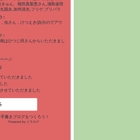
目きゅん、植田真梨恵さん,浦島坂田
丸国永,加州清光,フリゲ,プリパラ
の：
，虫さん，けつえき(自分のでアウ
ジ：
画はひつじ田さんからいただきまし
ページ
ていただきました
した
させていただきました
●手書きブログをつくろう！
Powered by イラログ