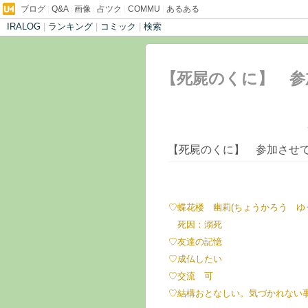
ブログ
|
Q&A
|
画像
|
占ツク
|
COMMU
|
あるある
IRALOG
|
ランキング
|
コミック
|
検索
【死屍のくに】 参
だきました - 幽霊
【死屍のくに】 参加させていた
屋
♡蝶花楼 幽莉(ちょうかろう ゆ
死因：溺死
♡友達の記憶
♡成仏したい
♡交流 可
♡結構おとなしい。気づかれない