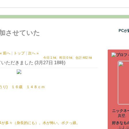
PC
加させていた
« 前へ
|
トップ
|
次へ »
屋敷☽の子供部
今日:1 hit、昨日:0 hit、合計:482 hit
だきました (3月27日 18時)
うり) １６歳 １４８ｃｍ
ニックネ
真壁.
事が多々（身長的にも）。水が怖い。ボクっ娘。
好きなも
ぷよぷ