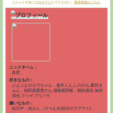
コメントするには
ログイン
してください。
新規登録はこちら
ニックネーム：
真壁.
好きなもの：
ぷよぷよのユウちゃん，遊木くん,しののん,夏目き
ゅん、植田真梨恵さん,浦島坂田船，鶴丸国永,加州
清光,フリゲ,プリパラ
嫌いなもの：
自己中，虫さん，けつえき(自分のでアウト)