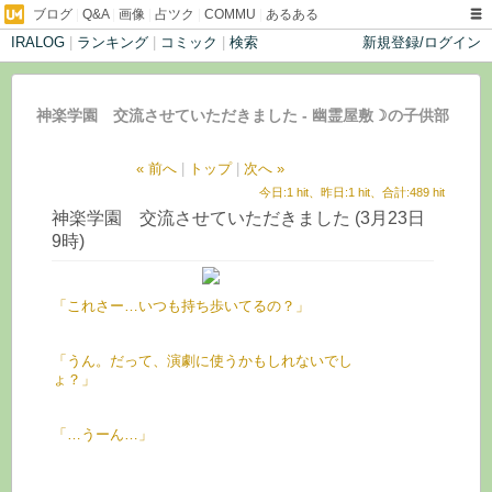
ブログ
|
Q&A
|
画像
|
占ツク
|
COMMU
|
あるある
IRALOG
|
ランキング
|
コミック
|
検索
新規登録/ログイン
神楽学園 交流させていただきました - 幽霊屋敷☽の子供部
屋
« 前へ
|
トップ
|
次へ »
今日:1 hit、昨日:1 hit、合計:489 hit
神楽学園 交流させていただきました (3月23日
9時)
「これさー…いつも持ち歩いてるの？」
「うん。だって、演劇に使うかもしれないでし
ょ？」
「…うーん…」