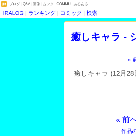
ブログ
|
Q&A
|
画像
|
占ツク
|
COMMU
|
あるある
IRALOG
|
ランキング
|
コミック
|
検索
癒しキャラ -
« 
病にかかって
癒しキャラ (12月28日
« 前
作品