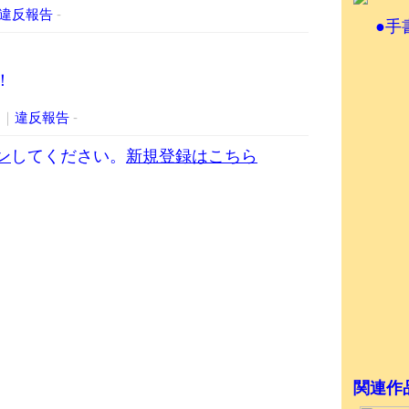
違反報告
-
●手
！
2
｜
違反報告
-
ン
してください。
新規登録はこちら
関連作