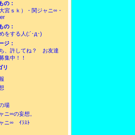
もの：
大宮ｓｋ）・関ジャニ∞・
ter
もの：
をする人(;´･д･)
ージ：
ち、許してね？ お友達
募集中！！
報
想
の場
ャニ∞の妄想。
ャニ∞ ｲﾗｽﾄ