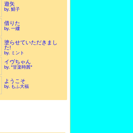
遊矢
by. 鯖子
借りた
by. 一縷
塗らせていただきまし
た!
by. ミント
イヴちゃん
by. *甘楽時茜*
ようこそ
by. もふ大福