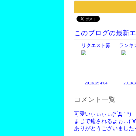
このブログの最新
リクエスト募
ランキ
集！
ビ
2013/1/5 4:04
2013/1/
コメント一覧
可愛いぃぃぃぃ(*´Д｀*)
まじで癒されるよぉ…(´∀｀
ありがとうございましたっ