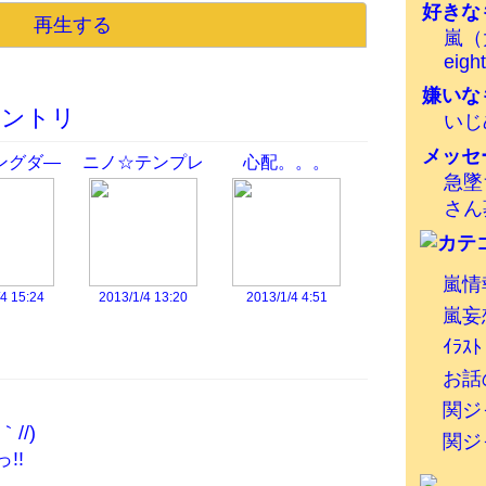
好きな
再生する
嵐（
eigh
嫌いな
エントリ
いじめ
メッセ
ングダ―
ニノ☆テンプレ
心配。。。
急墜
―
さん
嵐情
4 15:24
2013/1/4 13:20
2013/1/4 4:51
嵐妄
ｲﾗｽﾄ
お話
関ジ
//)
関ジ
!!