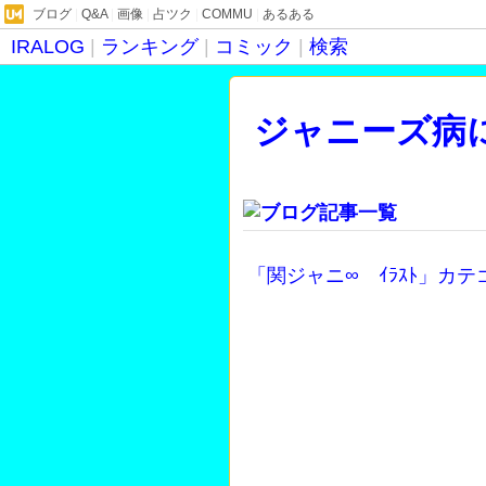
ブログ
|
Q&A
|
画像
|
占ツク
|
COMMU
|
あるある
IRALOG
|
ランキング
|
コミック
|
検索
ジャニーズ病
てｗ
「関ジャニ∞ ｲﾗｽﾄ」カ