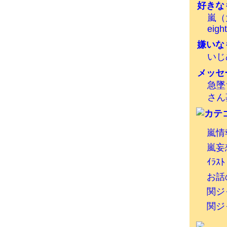
好きな
嵐（
eigh
嫌いな
いじめ
メッセ
急墜
さん
嵐情
嵐妄
ｲﾗｽﾄ
お話
関ジ
関ジ