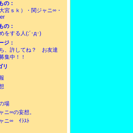
もの：
大宮ｓｋ）・関ジャニ∞・
ter
もの：
をする人(;´･д･)
ージ：
ち、許してね？ お友達
募集中！！
報
想
の場
ャニ∞の妄想。
ャニ∞ ｲﾗｽﾄ