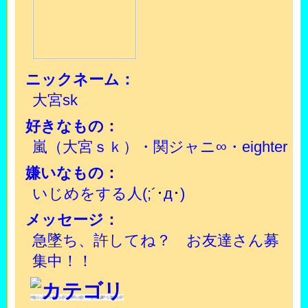
ニックネーム：
大宮sk
好きなもの：
嵐（大宮ｓｋ）・関ジャニ∞・eighter
嫌いなもの：
いじめをする人(;´･д･)
メッセージ：
急墜ち、許してね？ お友達さん募
集中！！