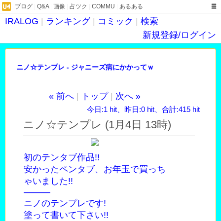
ブログ
|
Q&A
|
画像
|
占ツク
|
COMMU
|
あるある
IRALOG
|
ランキング
|
コミック
|
検索
新規登録/ログイン
ニノ☆テンプレ - ジャニーズ病にかかってｗ
« 前へ
|
トップ
|
次へ »
今日:1 hit、昨日:0 hit、合計:415 hit
ニノ☆テンプレ (1月4日 13時)
初のテンタブ作品!!
安かったペンタブ、お年玉で買っち
ゃいました!!
―――
ニノのテンプレです!
塗って書いて下さい!!