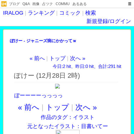
ブログ
|
Q&A
|
画像
|
占ツク
|
COMMU
|
あるある
IRALOG
|
ランキング
|
コミック
|
検索
新規登録/ログイン
ぽけー - ジャニーズ病にかかってｗ
« 前へ
|
トップ
|
次へ »
今日:2 hit、昨日:0 hit、合計:291 hit
ぽけー (12月28日 2時)
ぽーーーーっっっっ
« 前へ
|
トップ
|
次へ »
作品のタグ：
イラスト
元となったイラスト：
目書いてー