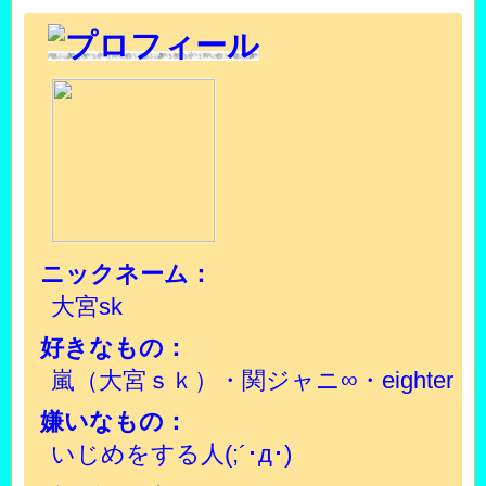
ニックネーム：
大宮sk
好きなもの：
嵐（大宮ｓｋ）・関ジャニ∞・eighter
嫌いなもの：
いじめをする人(;´･д･)