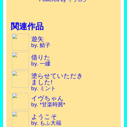
関連作品
遊矢
by. 鯖子
借りた
by. 一縷
塗らせていただき
ました!
by. ミント
イヴちゃん
by. *甘楽時茜*
ようこそ
by. もふ大福