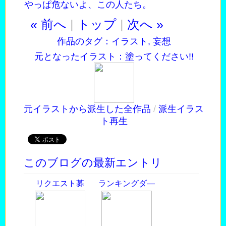
やっぱ危ないよ、この人たち。
« 前へ
|
トップ
|
次へ »
作品のタグ：
イラスト
,
妄想
元となったイラスト：
塗ってください!!
元イラストから派生した全作品
/
派生イラス
ト再生
このブログの最新エントリ
リクエスト募
ランキングダ―
集！
ビ―