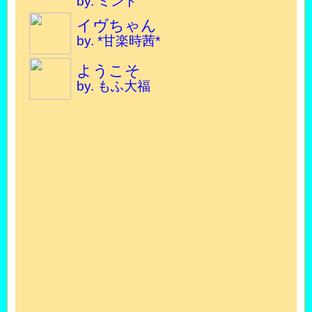
by. ミント
イヴちゃん
by. *甘楽時茜*
ようこそ
by. もふ大福