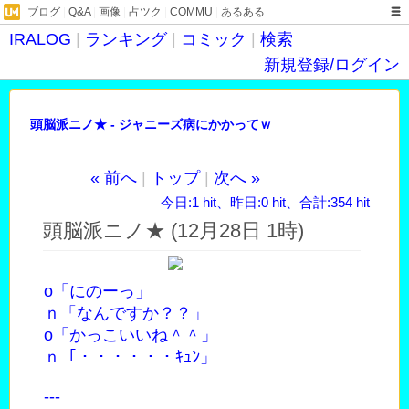
ブログ
|
Q&A
|
画像
|
占ツク
|
COMMU
|
あるある
IRALOG
|
ランキング
|
コミック
|
検索
新規登録/ログイン
頭脳派ニノ★ - ジャニーズ病にかかってｗ
« 前へ
|
トップ
|
次へ »
今日:1 hit、昨日:0 hit、合計:354 hit
頭脳派ニノ★ (12月28日 1時)
o「にのーっ」
ｎ「なんですか？？」
o「かっこいいね＾＾」
ｎ「・・・・・・ｷｭﾝ」
---