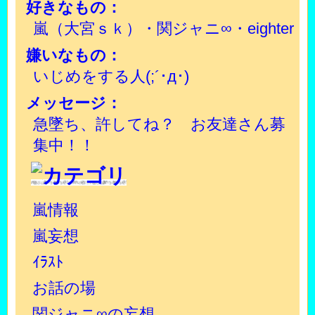
好きなもの：
嵐（大宮ｓｋ）・関ジャニ∞・eighter
嫌いなもの：
いじめをする人(;´･д･)
メッセージ：
急墜ち、許してね？ お友達さん募
集中！！
嵐情報
嵐妄想
ｲﾗｽﾄ
お話の場
関ジャニ∞の妄想。