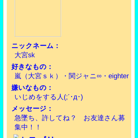
ニックネーム：
大宮sk
好きなもの：
嵐（大宮ｓｋ）・関ジャニ∞・eighter
嫌いなもの：
いじめをする人(;´･д･)
メッセージ：
急墜ち、許してね？ お友達さん募
集中！！