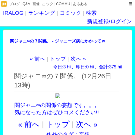
ブログ
|
Q&A
|
画像
|
占ツク
|
COMMU
|
あるある
IRALOG
|
ランキング
|
コミック
|
検索
新規登録/ログイン
関ジャニ∞の７関係。 - ジャニーズ病にかかってｗ
« 前へ
|
トップ
|
次へ »
今日:3 hit、昨日:0 hit、合計:379 hit
関ジャニ∞の７関係。 (12月26日
13時)
関ジャニ∞の関係の妄想です。。。
気になった方はぜひコメください!!
« 前へ
|
トップ
|
次へ »
作品のタグ：
妄想