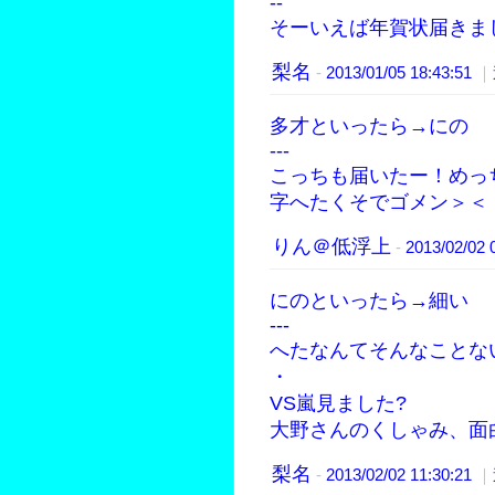
--
そーいえば年賀状届きまし
梨名
-
2013/01/05 18:43:51
｜
多才といったら→にの
---
こっちも届いたー！めっ
字へたくそでゴメン＞＜
りん＠低浮上
-
2013/02/02 
にのといったら→細い
---
へたなんてそんなことな
・
VS嵐見ました?
大野さんのくしゃみ、面白
梨名
-
2013/02/02 11:30:21
｜