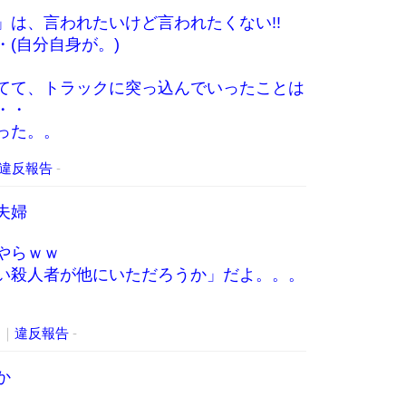
」は、言われたいけど言われたくない!!
(自分自身が。)
てて、トラックに突っ込んでいったことは
・・
った。。
違反報告
-
夫婦
やらｗｗ
い殺人者が他にいただろうか」だよ。。。
3
｜
違反報告
-
か