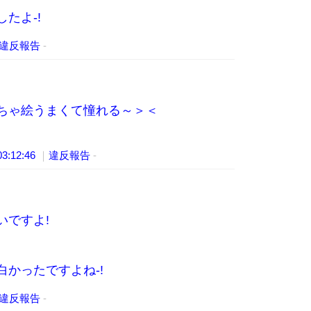
たよ-!
違反報告
-
ちゃ絵うまくて憧れる～＞＜
03:12:46
｜
違反報告
-
いですよ!
かったですよね-!
違反報告
-