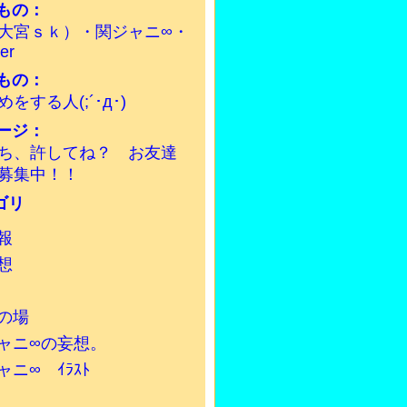
もの：
大宮ｓｋ）・関ジャニ∞・
ter
もの：
をする人(;´･д･)
ージ：
ち、許してね？ お友達
募集中！！
報
想
の場
ャニ∞の妄想。
ャニ∞ ｲﾗｽﾄ