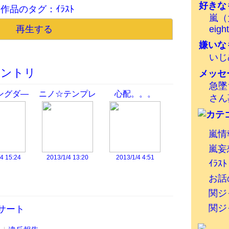
好きな
作品のタグ：
ｲﾗｽﾄ
嵐（
再生する
eigh
嫌いな
いじめ
エントリ
メッセ
急墜
ングダ―
ニノ☆テンプレ
心配。。。
さん
―
嵐情
嵐妄
4 15:24
2013/1/4 13:20
2013/1/4 4:51
ｲﾗｽﾄ
お話
関ジ
関ジ
サート