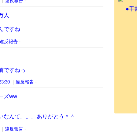
3
｜
違反報告
-
●手
万人
んですね
違反報告
-
前ですねっ
:23:30
｜
違反報告
-
ーズww
いなんて。。。ありがとう＾＾
4
｜
違反報告
-