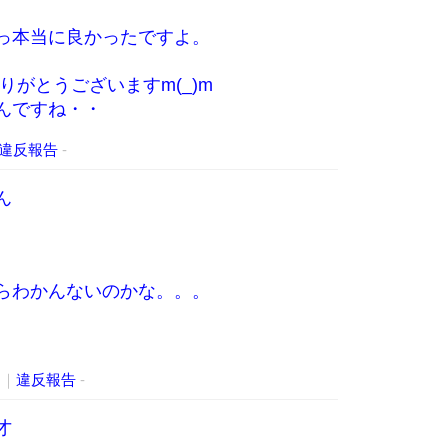
っ本当に良かったですよ。
りがとうございますm(_)m
んですね・・
違反報告
-
ん
らわかんないのかな。。。
8
｜
違反報告
-
才