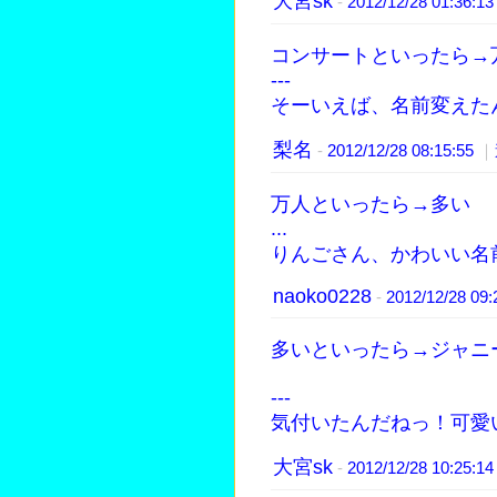
大宮sk
-
2012/12/28 01:36:1
コンサートといったら→
---
そーいえば、名前変えた
梨名
-
2012/12/28 08:15:55
｜
万人といったら→多い
...
りんごさん、かわいい名
naoko0228
-
2012/12/28 09
多いといったら→ジャニ
---
気付いたんだねっ！可愛
大宮sk
-
2012/12/28 10:25:1