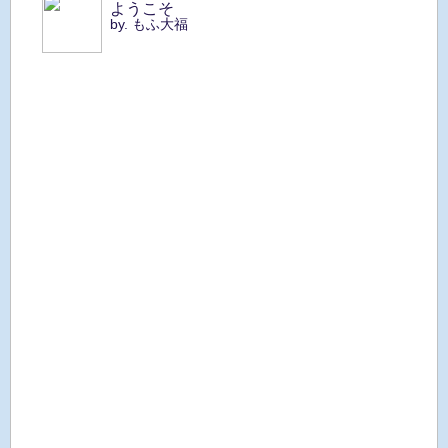
ようこそ
by. もふ大福