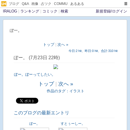
ブログ
|
Q&A
|
画像
|
占ツク
|
COMMU
|
あるある
IRALOG
|
ランキング
|
コミック
|
検索
新規登録/ログイン
ぼー。
トップ
|
次へ »
今日:2 hit、昨日:0 hit、合計:310 hit
ぼー。 (7月23日 22時)
ぼー。ぼーってしたい。
トップ
|
次へ »
作品のタグ：
イラスト
このブログの最新エントリ
ぼー。
すとぅーしー。