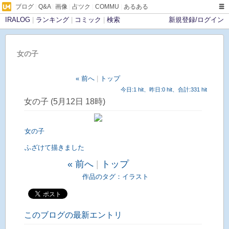
ブログ
|
Q&A
|
画像
|
占ツク
|
COMMU
|
あるある
IRALOG
|
ランキング
|
コミック
|
検索
新規登録/ログイン
女の子
« 前へ
|
トップ
今日:1 hit、昨日:0 hit、合計:331 hit
女の子 (5月12日 18時)
女の子
ふざけて描きました
« 前へ
|
トップ
作品のタグ：
イラスト
このブログの最新エントリ