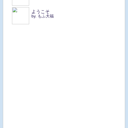
ようこそ
by. もふ大福