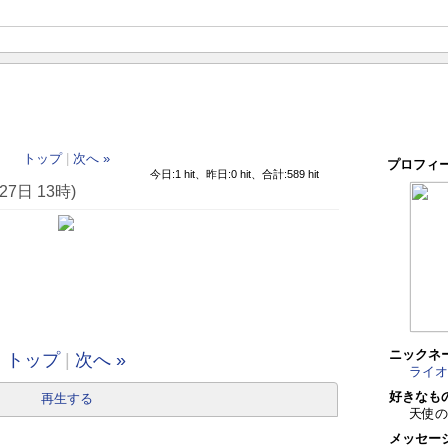
トップ
|
次へ »
プロフィ
今日:1 hit、昨日:0 hit、合計:589 hit
7日 13時)
ニックネ
トップ
|
次へ »
ライオ
好きなも
再生する
天使
メッセー