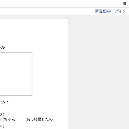
新規登録/ログイン
ール
ーム：
の：
のﾓﾉちゃん あっ結婚したの
ジ：