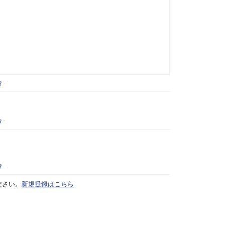
告
-
告
-
告
-
ださい。
新規登録はこちら