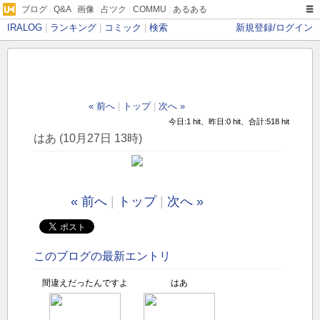
ブログ
|
Q&A
|
画像
|
占ツク
|
COMMU
|
あるある
IRALOG
|
ランキング
|
コミック
|
検索
新規登録/ログイン
« 前へ
|
トップ
|
次へ »
今日:1 hit、昨日:0 hit、合計:518 hit
はあ (10月27日 13時)
« 前へ
|
トップ
|
次へ »
このブログの最新エントリ
間違えだったんですよ
はあ