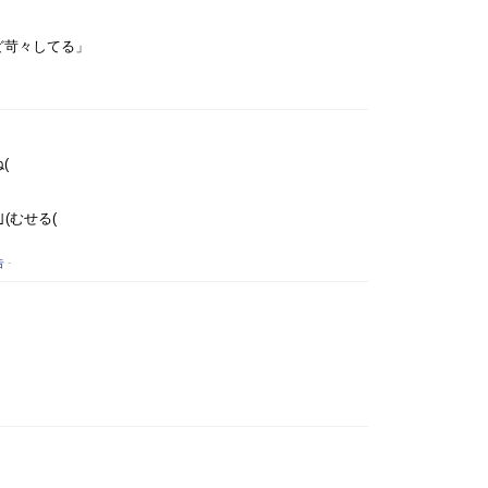
ど苛々してる」
-
(
(むせる(
告
-
-