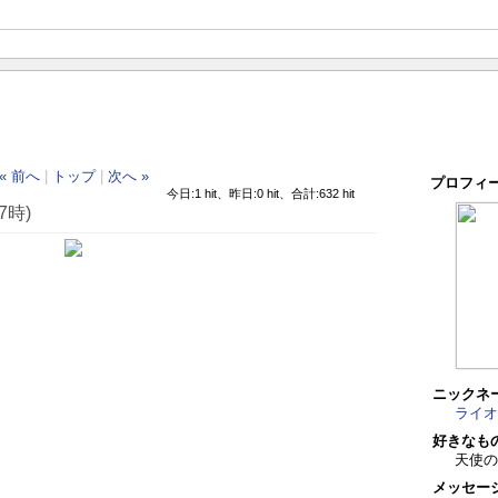
« 前へ
|
トップ
|
次へ »
プロフィ
今日:1 hit、昨日:0 hit、合計:632 hit
7時)
ニックネ
ライオ
好きなも
天使
メッセー