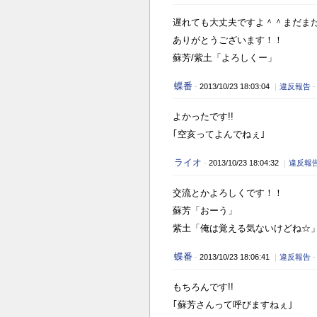
遅れても大丈夫ですよ＾＾まだま
ありがとうございます！！
蘇芳/紫土「よろしくー」
蝶番
-
2013/10/23 18:03:04
｜
違反報告
よかったです!!
｢空亥ってよんでねぇ｣
ライオ
-
2013/10/23 18:04:32
｜
違反報
交流とかよろしくです！！
蘇芳「おーう」
紫土「俺は覚える気ないけどね☆
蝶番
-
2013/10/23 18:06:41
｜
違反報告
もちろんです!!
｢蘇芳さんって呼びますねぇ｣