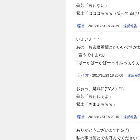
蘇芳「言わない」
紫土「はははｗｗｗ（笑ってるけ
蝶番
-
2013/10/23 18:24:39
｜
違反報告
いえいえ＾＾
あの お友達希望とかいいですかね
｢言うですよね｣
｢ばーかばーかばーっうふっぇうぇ｣
ライオ
-
2013/10/23 18:26:08
｜
違反報
おぉっ、是非に
(*'∀'人).:*♡
蘇芳「言わねぇよ」
紫土「ざまぁｗｗｗ」
蝶番
-
2013/10/23 18:29:16
｜
違反報告
ありがとうございます(*‘ω‘ *)
私の事は何とでも呼んでください