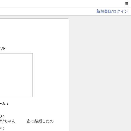
新規登録/ログイン
ール
ーム：
の：
のﾓﾉちゃん あっ結婚したの
ジ：