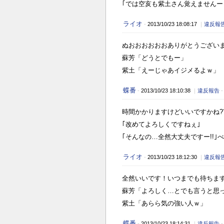
｢では空亥も紫土さん覚えませんー
ライオ
-
2013/10/23 18:08:17
｜
違反報
ぬおおおおおおありがとうござい
蘇芳「どうとでもー」
紫土「えーじゃあイジメるよｗ」
蝶番
-
2013/10/23 18:10:38
｜
違反報告
時間かかりますけどいいですかね??
｢改めてよろしくですねぇ｣
｢そんなの…全然大丈夫ですー!!｣べ
ライオ
-
2013/10/23 18:12:30
｜
違反報
全然いいです！いつまでも待ちま
蘇芳「よろしく…とでも言うと思
紫土「あらら気の強い人ｗ」
蝶番
-
2013/10/23 18:14:31
｜
違反報告