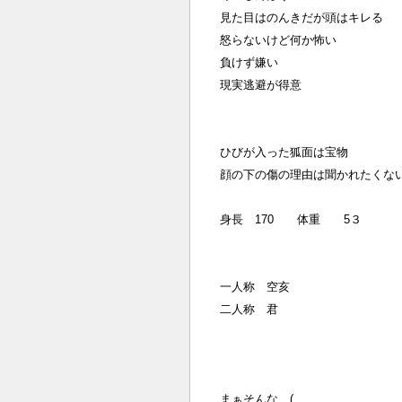
見た目はのんきだが頭はキレる
怒らないけど何か怖い
負けず嫌い
現実逃避が得意
ひびが入った狐面は宝物
顔の下の傷の理由は聞かれたくな
身長 170 体重 5３
一人称 空亥
二人称 君
まぁそんな…(