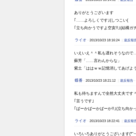
ありがとうございます
｢……よろしくです｣(しつこい(
｢立ち向かうですよ空亥!!｣(結構ガ
ライオ
-
2013/10/23 18:16:24
｜
違反報
いえいえ＾＾私も遅れそうなので
蘇芳「……言わんからな」
紫土「ははｗｗ記憶消してあげよ
蝶番
-
2013/10/23 18:21:12
｜
違反報告
私も待ちますんで全然大丈夫です
｢言うです｣
｢ばーかばーかばーか!!｣(立ち向
ライオ
-
2013/10/23 18:22:41
｜
違反報
いろいろありがとうございます
(*˘