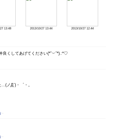
27 13:48
2013/10/27 13:44
2013/10/27 12:44
の子と仲良くしてあげてください
(*˘︶˘*).:*♡
-
(ノД`)・゜・。
告
-
告
-