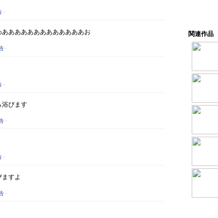
告
-
。うわあああああああああああああお
関連作品
告
-
告
-
ら浴びます
告
-
告
-
びますよ
告
-