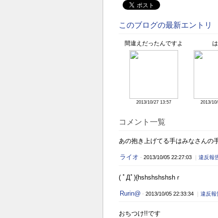
このブログの最新エントリ
間違えだったんですよ
は
2013/10/27 13:57
2013/10/
コメント一覧
あの抱き上げてる手はみなさんの
ライオ
-
2013/10/05 22:27:03
｜
違反報
( ﾟДﾟ){hshshshshshｒ
Rurin@
-
2013/10/05 22:33:34
｜
違反報
おちつけ!!です