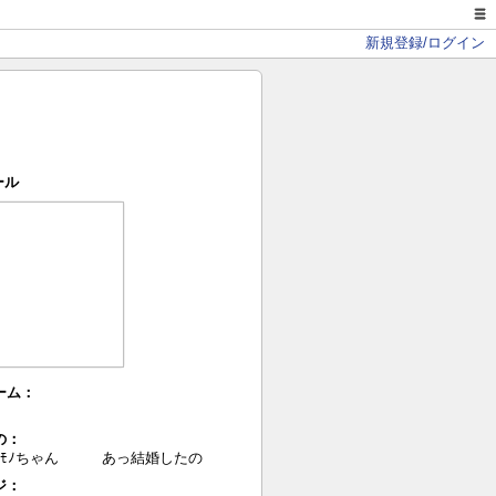
新規登録/ログイン
ール
ーム：
の：
のﾓﾉちゃん あっ結婚したの
ジ：