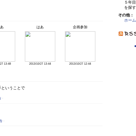
５年
を探す
その他：
ホーム
あ
はあ
企画参加
27 13:48
2013/10/27 13:44
2013/10/27 12:44
手ということで
告
-
告
-