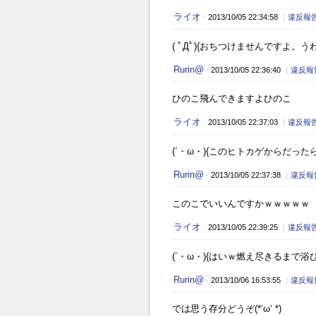
ライオ
-
2013/10/05 22:34:58
｜
違反報
( ﾟДﾟ){おちつけませんですよ
Rurin@
-
2013/10/05 22:36:40
｜
違反報
ひのこ飛んできますよひのこ
ライオ
-
2013/10/05 22:37:03
｜
違反報
(´・ω・){このヒトカゲからだった
Rurin@
-
2013/10/05 22:37:38
｜
違反報
このこでいいんですかｗｗｗｗｗ
ライオ
-
2013/10/05 22:39:25
｜
違反報
(´・ω・){はいｗ燃え尽きるまで浴
Rurin@
-
2013/10/06 16:53:55
｜
違反報
では思う存分どうぞ(*‘ω‘ *)