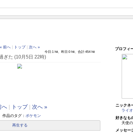
« 前へ
|
トップ
|
次へ »
プロフィ
今日:1 hit、昨日:0 hit、合計:454 hit
た (10月5日 22時)
ニックネ
前へ
|
トップ
|
次へ »
ライオ
作品のタグ：
ポケモン
好きなも
天使
再生する
メッセー