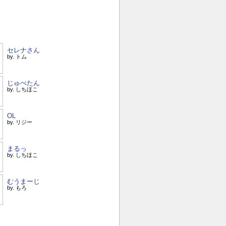
セレナさん
by. トム
じゅぺたん
by. しちほこ
OL
by. リジー
まるっ
by. しちほこ
むうまーじ
by. もろ