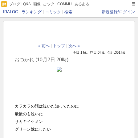
ブログ
|
Q&A
|
画像
|
占ツク
|
COMMU
|
あるある
IRALOG
|
ランキング
|
コミック
|
検索
新規登録/ログイン
« 前へ
|
トップ
|
次へ »
今日:1 hit、昨日:0 hit、合計:351 hit
おつかれ (10月2日 20時)
カラカラの話は泣いた知ってたのに
最後のも泣いた
サカキイケメン
グリーン嫁にしたい