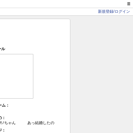
新規登録/ログイン
ール
ーム：
の：
のﾓﾉちゃん あっ結婚したの
ジ：