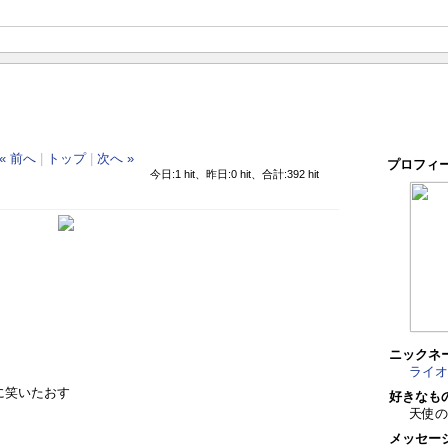
« 前へ
|
トップ
|
次へ »
プロフィ
今日:1 hit、昨日:0 hit、合計:392 hit
ニックネ
ライオ
に笑いたおす
好きなも
天使
メッセー