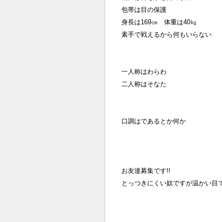
包帯は目の保護
身長は169㎝ 体重は40㎏
素手で戦えるから何もいらない
一人称はわらわ
二人称はそなた
口調はであるとか何か
お友達募集です!!
とっつきにくい奴ですが温かい目