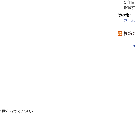
５年
を探す
その他：
ホーム
で見守ってください