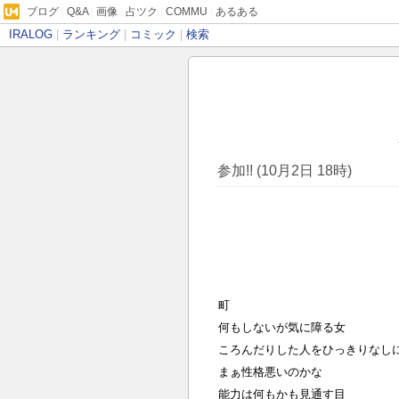
ブログ
|
Q&A
|
画像
|
占ツク
|
COMMU
|
あるある
IRALOG
|
ランキング
|
コミック
|
検索
参加!! (10月2日 18時)
町
何もしないが気に障る女
ころんだりした人をひっきりなし
まぁ性格悪いのかな
能力は何もかも見通す目