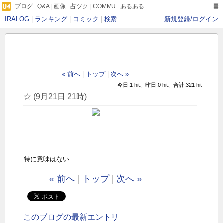
ブログ
|
Q&A
|
画像
|
占ツク
|
COMMU
|
あるある
IRALOG
|
ランキング
|
コミック
|
検索
新規登録/ログイン
« 前へ
|
トップ
|
次へ »
今日:1 hit、昨日:0 hit、合計:321 hit
☆ (9月21日 21時)
特に意味はない
« 前へ
|
トップ
|
次へ »
このブログの最新エントリ