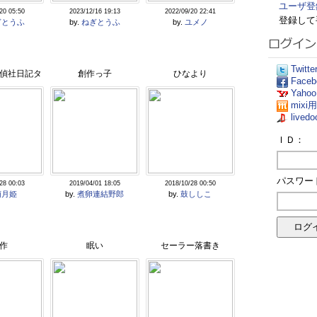
ユーザ登
20 05:50
2023/12/16 19:13
2022/09/20 22:41
登録して
ぎとうふ
by.
ねぎとうふ
by.
ユメノ
Twit
偵社日記タ
創作っ子
ひなより
Fac
Yaho
トル
mix
live
ＩＤ：
パスワー
28 00:03
2019/04/01 18:05
2018/10/28 00:50
萌月姫
by.
煮卵連結野郎
by.
鼓ししこ
作
眠い
セーラー落書き