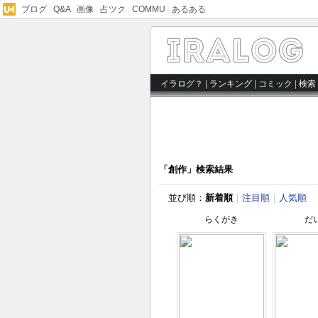
ブログ
|
Q&A
|
画像
|
占ツク
|
COMMU
|
あるある
イラログ？
|
ランキング
|
コミック
|
検索
「創作」検索結果
並び順：
新着順
｜
注目順
｜
人気順
らくがき
だ