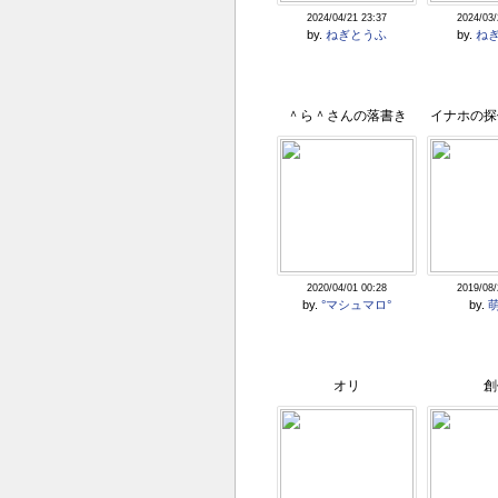
2024/04/21 23:37
2024/03/
by.
ねぎとうふ
by.
ね
＾ら＾さんの落書き
イナホの探
イ
2020/04/01 00:28
2019/08/
by.
°マシュマロ°
by.
オリ
創