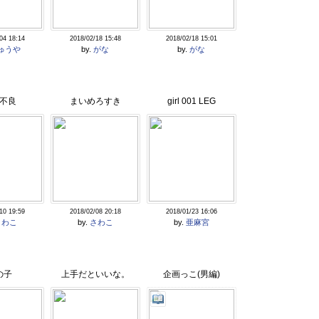
04 18:14
2018/02/18 15:48
2018/02/18 15:01
ゅうや
by.
がな
by.
がな
不良
まいめろすき
girl 001 LEG
10 19:59
2018/02/08 20:18
2018/01/23 16:06
さわこ
by.
さわこ
by.
亜麻宮
の子
上手だといいな。
企画っこ(男編)