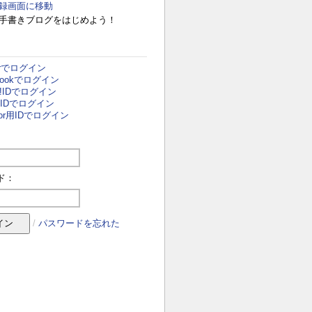
録画面に移動
手書きブログをはじめよう！
terでログイン
ebookでログイン
o!IDでログイン
i用IDでログイン
door用IDでログイン
ド：
/
パスワードを忘れた