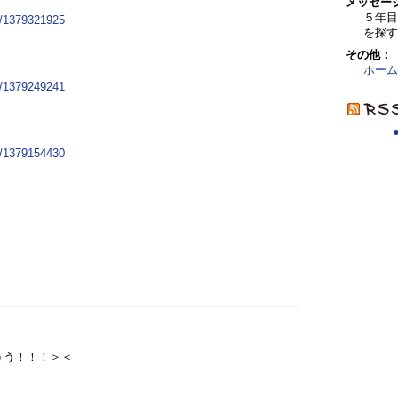
メッセー
５年
ed/1379321925
を探す
その他：
ホーム
ed/1379249241
ed/1379154430
うう！！！＞＜