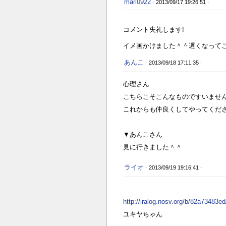
mari0922
-
2013/09/17 19:26:51
-
コメント失礼します!
イメ画かけました＾＾遅くなってごめ
あんこ
-
2013/09/18 17:11:35
-
心理さん
こちらこそこんなものですいませ
これからも仲良くしてやってくだ
▼あんこさん
見に行きました＾＾
ライオ
-
2013/09/19 19:16:41
-
http://iralog.nosv.org/b/82a73483
ユキヤちゃん