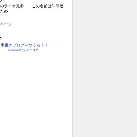
ジ：
目のライオ見参 この名前は仲間達
ため
ページ
●手書きブログをつくろう！
Powered by イラログ