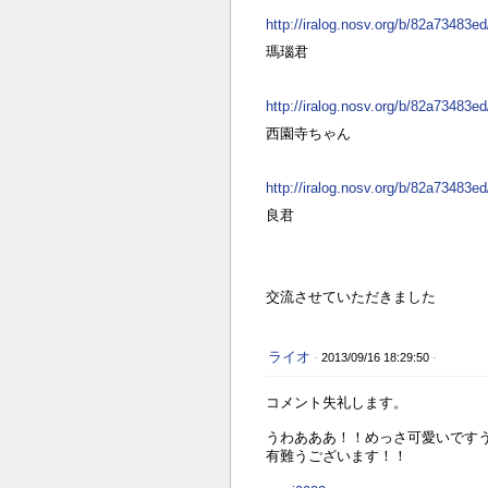
http://iralog.nosv.org/b/82a73483
瑪瑙君
http://iralog.nosv.org/b/82a73483
西園寺ちゃん
http://iralog.nosv.org/b/82a73483
良君
交流させていただきました
ライオ
-
2013/09/16 18:29:50
-
コメント失礼します。
うわあああ！！めっさ可愛いです
有難うございます！！