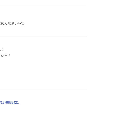
んなさい><;;
ん；
さい＾＾
ed/1379683421