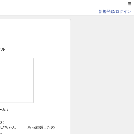
新規登録/ログイン
ール
ーム：
の：
のﾓﾉちゃん あっ結婚したの