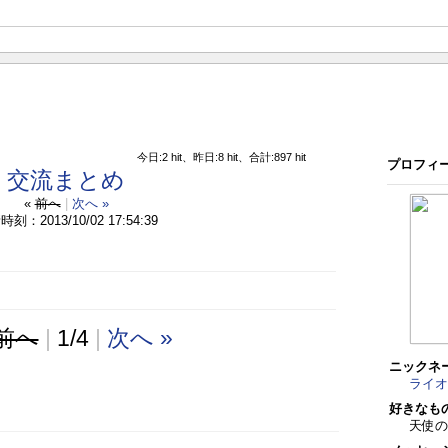
今日:2 hit、昨日:8 hit、合計:897 hit
プロフィ
交流まとめ
«
前へ
|
次へ »
刻：2013/10/02 17:54:39
前へ
|
1/4
|
次へ »
ニックネ
ライオ
好きなも
天使