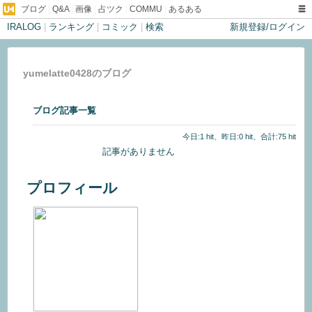
ブログ
|
Q&A
|
画像
|
占ツク
|
COMMU
|
あるある
IRALOG
|
ランキング
|
コミック
|
検索
新規登録/ログイン
yumelatte0428のブログ
ブログ記事一覧
今日:1 hit、昨日:0 hit、合計:75 hit
記事がありません
プロフィール