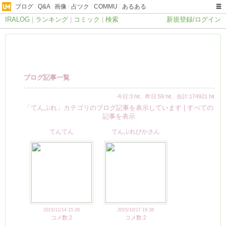
ブログ
|
Q&A
|
画像
|
占ツク
|
COMMU
|
あるある
IRALOG
|
ランキング
|
コミック
|
検索
新規登録/ログイン
ブログ記事一覧
今日:3 hit、昨日:59 hit、合計:174921 hit
「てんぷれ」カテゴリのブログ記事を表示しています |
すべての
記事を表示
てんてん
てんぷれぴかさん
2015/11/14 15:28
2015/10/27 19:38
コメ数:2
コメ数:2