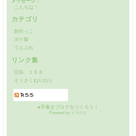
メッセージ：
こんちは！
カテゴリ
創作っこ
ポケ擬
てんぷれ
リンク集
旧垢 １６８
そうさくねりねり
●手書きブログをつくろう！
Powered by イラログ