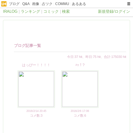
ブログ
|
Q&A
|
画像
|
占ツク
|
COMMU
|
あるある
IRALOG
|
ランキング
|
コミック
|
検索
新規登録/ログイン
ブログ記事一覧
今日:37 hit、昨日:75 hit、合計:175030 hit
はっぴー！！！！
ﾊｯ！?
2016/2/14 20:45
2016/2/6 17:06
コメ数:3
コメ数:6