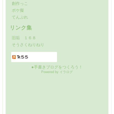
創作っこ
ポケ擬
てんぷれ
リンク集
旧垢 １６８
そうさくねりねり
●手書きブログをつくろう！
Powered by イラログ