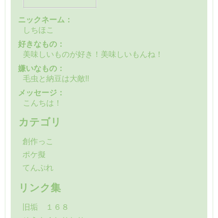
ニックネーム：
しちほこ
好きなもの：
美味しいものが好き！美味しいもんね！
嫌いなもの：
毛虫と納豆は大敵!!
メッセージ：
こんちは！
カテゴリ
創作っこ
ポケ擬
てんぷれ
リンク集
旧垢 １６８