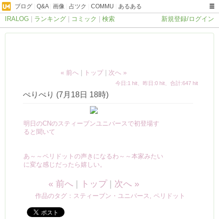
ブログ
|
Q&A
|
画像
|
占ツク
|
COMMU
|
あるある
IRALOG
|
ランキング
|
コミック
|
検索
新規登録/ログイン
« 前へ
|
トップ
|
次へ »
今日:1 hit、昨日:0 hit、合計:647 hit
ぺりぺり (7月18日 18時)
明日のCNのスティーブンユニバースで初登場す
ると聞いて
あ～～ペリドットの声きになるわ～～本家みたい
に変な感じだったら嬉しい。
« 前へ
|
トップ
|
次へ »
作品のタグ：
スティーブン・ユニバース
,
ペリドット