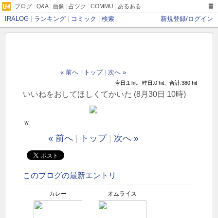
ブログ
|
Q&A
|
画像
|
占ツク
|
COMMU
|
あるある
IRALOG
|
ランキング
|
コミック
|
検索
新規登録/ログイン
« 前へ
|
トップ
|
次へ »
今日:1 hit、昨日:0 hit、合計:380 hit
いいねをおしてほしくてかいた (8月30日 10時)
ｗ
« 前へ
|
トップ
|
次へ »
このブログの最新エントリ
カレー
オムライス