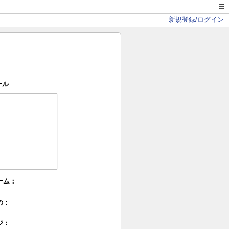
新規登録/ログイン
ール
ーム：
の：
ジ：