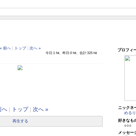
« 前へ
|
トップ
|
次へ »
プロフィ
今日:1 hit、昨日:0 hit、合計:325 hit
ニックネ
前へ
|
トップ
|
次へ »
めるり
好きなも
再生する
○○○
メッセー