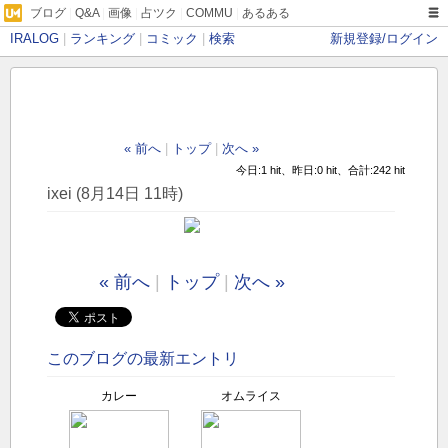
ブログ
|
Q&A
|
画像
|
占ツク
|
COMMU
|
あるある
IRALOG
|
ランキング
|
コミック
|
検索
新規登録/ログイン
« 前へ
|
トップ
|
次へ »
今日:1 hit、昨日:0 hit、合計:242 hit
ixei (8月14日 11時)
« 前へ
|
トップ
|
次へ »
このブログの最新エントリ
カレー
オムライス