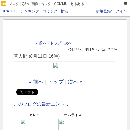
ブログ
|
Q&A
|
画像
|
占ツク
|
COMMU
|
あるある
IRALOG
|
ランキング
|
コミック
|
検索
新規登録/ログイン
« 前へ
|
トップ
|
次へ »
今日:1 hit、昨日:0 hit、合計:274 hit
蒼人間 (8月11日 16時)
« 前へ
|
トップ
|
次へ »
このブログの最新エントリ
カレー
オムライス