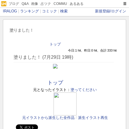
ブログ
|
Q&A
|
画像
|
占ツク
|
COMMU
|
あるある
IRALOG
|
ランキング
|
コミック
|
検索
新規登録/ログイン
塗りました！
トップ
今日:1 hit、昨日:0 hit、合計:333 hit
塗りました！ (7月29日 19時)
トップ
元となったイラスト：
塗ってください
元イラストから派生した全作品
/
派生イラスト再生