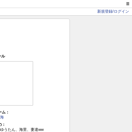
新規登録/ログイン
ール
ーム：
海
の：
ゆうたん、海里、妻達ww