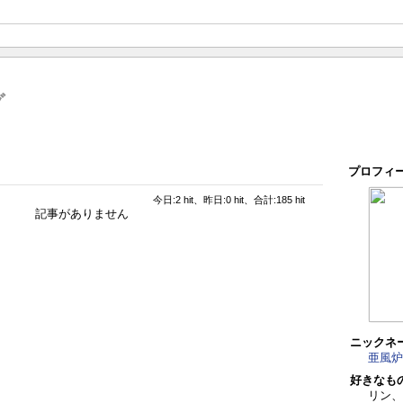
グ
プロフィ
今日:2 hit、昨日:0 hit、合計:185 hit
記事がありません
ニックネ
亜風炉
好きなも
リン、