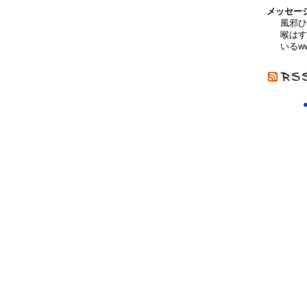
メッセー
風邪ひ
喉はす
いるw