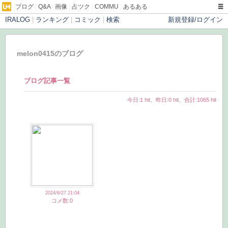
ブログ
|
Q&A
|
画像
|
占ツク
|
COMMU
|
あるある
IRALOG
|
ランキング
|
コミック
|
検索
新規登録/ログイン
melon0415のブログ
ブログ記事一覧
今日:1 hit、昨日:0 hit、合計:1065 hit
2024/6/27 21:04
コメ数:0