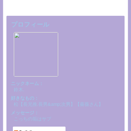
プロフィール
ニックネーム：
鈴木.
好きなもの：
松【長兄推.長男&amp;次男】【薔薇さん】
メッセージ：
こっちの垢はサブ