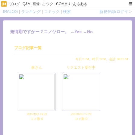
ブログ
|
Q&A
|
画像
|
占ツク
|
COMMU
|
あるある
IRALOG
|
ランキング
|
コミック
|
検索
新規登録/ログイン
発情期ですかー？コノヤロー。 →Yes →No
ブログ記事一覧
今日:1 hit、昨日:0 hit、合計:3811 hit
銀さん
リクエスト受付中
happybirthday、
2015/10/5 19:21
2015/9/23 17:23
コメ数:0
コメ数:0