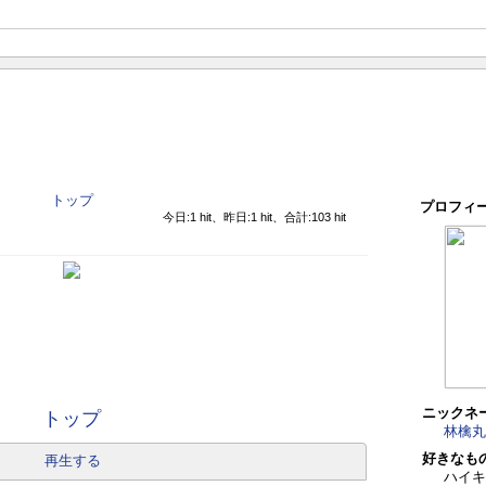
トップ
プロフィ
今日:1 hit、昨日:1 hit、合計:103 hit
ニックネ
トップ
林檎丸
好きなも
再生する
ハイキ