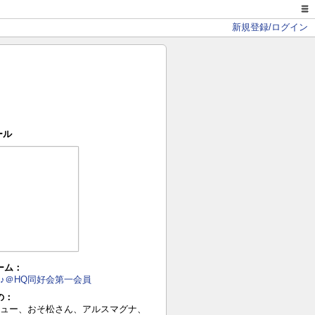
新規登録/ログイン
ール
ーム：
♪＠HQ同好会第一会員
の：
ュー、おそ松さん、アルスマグナ、