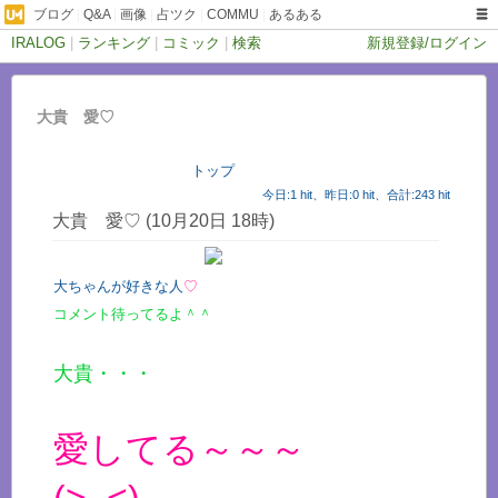
ブログ
|
Q&A
|
画像
|
占ツク
|
COMMU
|
あるある
IRALOG
|
ランキング
|
コミック
|
検索
新規登録/ログイン
大貴 愛♡
トップ
今日:1 hit、昨日:0 hit、合計:243 hit
大貴 愛♡ (10月20日 18時)
大ちゃんが好きな人
♡
コメント待ってるよ＾＾
大貴・・・
愛してる～～～