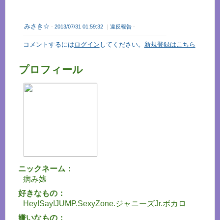
みさき☆
-
2013/07/31 01:59:32
｜
違反報告
-
コメントするには
ログイン
してください。
新規登録はこちら
プロフィール
ニックネーム：
病み嬢
好きなもの：
Hey!Say!JUMP.SexyZone.ジャニーズJr.ボカロ
嫌いなもの：