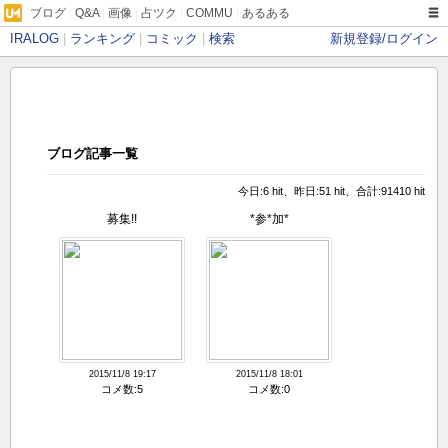
ブログ
|
Q&A
|
画像
|
占ツク
|
COMMU
|
あるある
IRALOG
|
ランキング
|
コミック
|
検索
新規登録/ログイン
ブログ記事一覧
今日:6 hit、昨日:51 hit、合計:91410 hit
募集!!
*参*加*
2015/11/8 19:17
2015/11/8 18:01
コメ数:5
コメ数:0