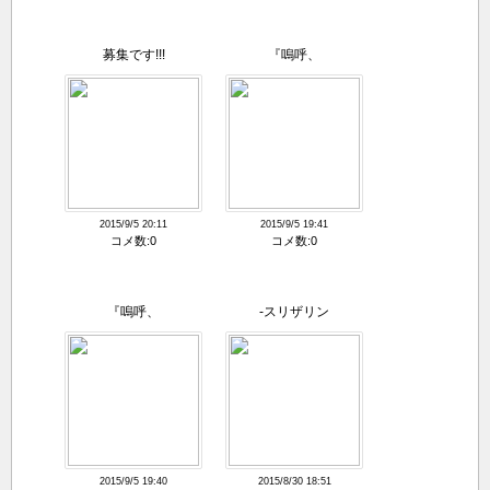
募集です!!!
『嗚呼、
2015/9/5 20:11
2015/9/5 19:41
コメ数:0
コメ数:0
『嗚呼、
-スリザリン
2015/9/5 19:40
2015/8/30 18:51