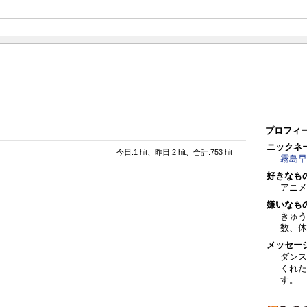
プロフィ
ニックネ
今日:1 hit、昨日:2 hit、合計:753 hit
霧島早
好きなも
アニメ
嫌いなも
きゅう
数、体
メッセー
ダンス
くれた
す。