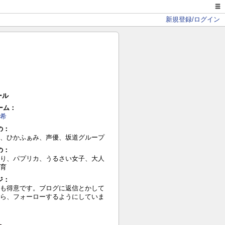
新規登録/ログイン
ール
ーム：
希
の：
、ひかふぁみ、声優、坂道グループ
の：
り、パプリカ、うるさい女子、大人
育
ジ：
も得意です。ブログに返信とかして
ら、フォーローするようにしていま