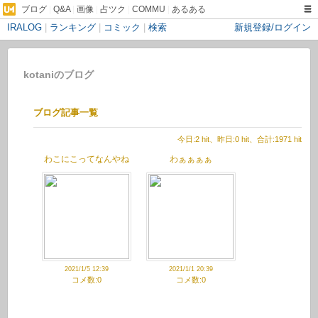
ブログ
|
Q&A
|
画像
|
占ツク
|
COMMU
|
あるある
IRALOG
|
ランキング
|
コミック
|
検索
新規登録/ログイン
kotaniのブログ
ブログ記事一覧
今日:2 hit、昨日:0 hit、合計:1971 hit
わこにこってなんやね
わぁぁぁぁ
ん
2021/1/5 12:39
2021/1/1 20:39
コメ数:0
コメ数:0