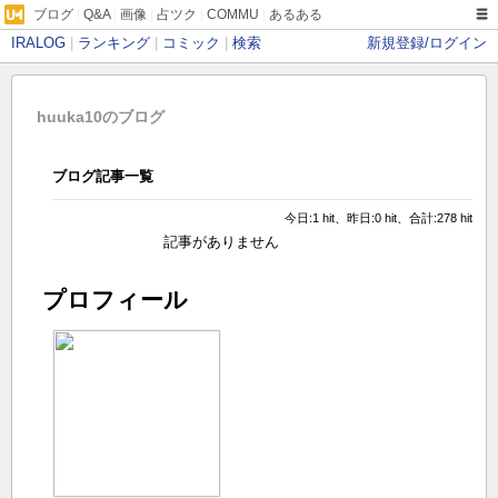
ブログ
|
Q&A
|
画像
|
占ツク
|
COMMU
|
あるある
IRALOG
|
ランキング
|
コミック
|
検索
新規登録/ログイン
huuka10のブログ
ブログ記事一覧
今日:1 hit、昨日:0 hit、合計:278 hit
記事がありません
プロフィール