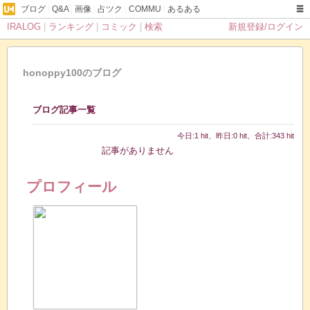
ブログ
|
Q&A
|
画像
|
占ツク
|
COMMU
|
あるある
IRALOG
|
ランキング
|
コミック
|
検索
新規登録/ログイン
honoppy100のブログ
ブログ記事一覧
今日:1 hit、昨日:0 hit、合計:343 hit
記事がありません
プロフィール